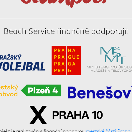
Beach Service finančně podporují:
ojekt je realizován s finanční podporou
městské části Praha