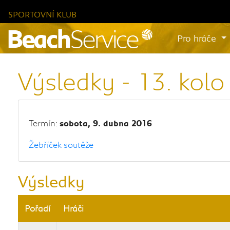
SPORTOVNÍ KLUB
Pro hráče
Výsledky - 13. kolo
Termín:
sobota, 9. dubna 2016
Žebříček soutěže
Výsledky
Pořadí
Hráči