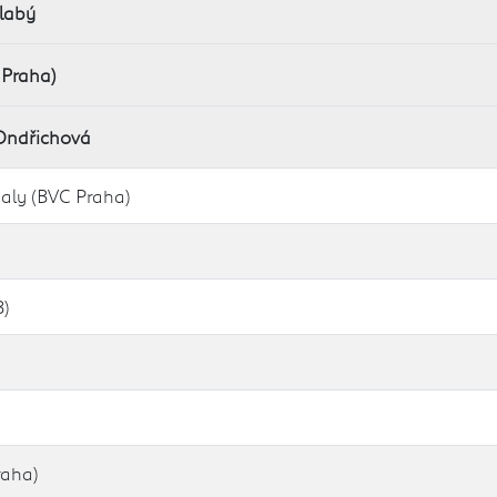
labý
 Praha)
Ondřichová
aly (BVC Praha)
B)
raha)