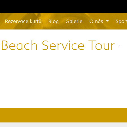
Rezervace kurtů
Blog
Galerie
O nás
Spor
 Beach Service Tour - 