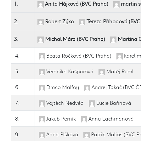
1.
Anita Hájková (BVC Praha)
martin s
2.
Robert Zýka
Tereza Příhodová (BVC
3.
Michal Mára (BVC Praha)
Martina 
4.
Beata Ročková (BVC Praha)
karel m
5.
Veronika Kašparová
Matěj Ruml
6.
Draco Malfoy
Andrej Takáč (BVC Č
7.
Vojtěch Nedvěd
Lucie Bařinová
8.
Jakub Perník
Anna Lachmanová
9.
Anna Plšková
Patrik Malios (BVC P