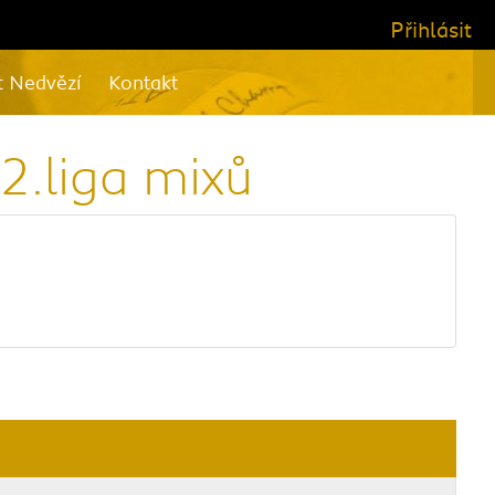
Přihlásit
t Nedvězí
Kontakt
2.liga mixů