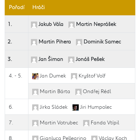
Pořadí
Hráči
1.
Jakub Vála
Martin Neprášek
2.
Martin Pihera
Dominik Samec
3.
Jan Šiman
Jonáš Pešek
4. - 5.
Jan Dumek
Kryštof Volf
Martin Bárta
Ondřej Rédl
6.
Jirka Sládek
Jiri Humpolec
7.
Martin Votrubec
Fanda Vtípil
8.
Gianluca Pellegrino
Václav Koch