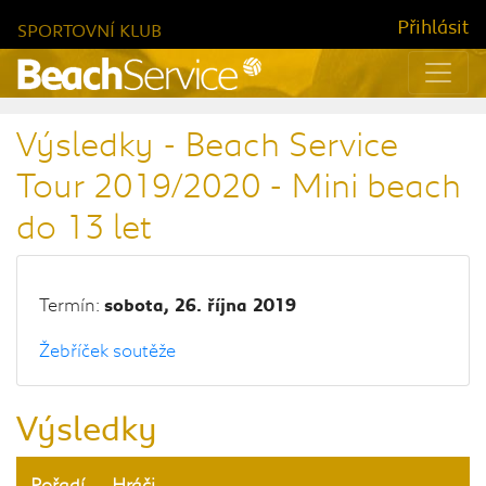
Přihlásit
SPORTOVNÍ KLUB
Výsledky - Beach Service
Tour 2019/2020 - Mini beach
do 13 let
Termín:
sobota, 26. října 2019
Žebříček soutěže
Výsledky
Pořadí
Hráči