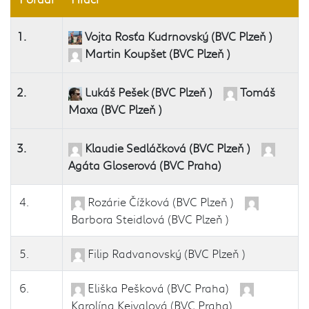
1.
Vojta Rosťa Kudrnovský (BVC Plzeň )
Martin Koupšet (BVC Plzeň )
2.
Lukáš Pešek (BVC Plzeň )
Tomáš
Maxa (BVC Plzeň )
3.
Klaudie Sedláčková (BVC Plzeň )
Agáta Gloserová (BVC Praha)
4.
Rozárie Čížková (BVC Plzeň )
Barbora Steidlová (BVC Plzeň )
5.
Filip Radvanovský (BVC Plzeň )
6.
Eliška Pešková (BVC Praha)
Karolína Kejvalová (BVC Praha)