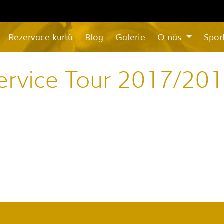
Rezervace kurtů
Blog
Galerie
O nás
Spor
rvice Tour 2017/2018