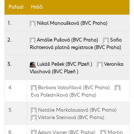
Pořadí
Hráči
1.
Nikol Manoušková (BVC Praha)
2.
Amálie Pušová (BVC Praha)
Sofia
Richterová platná registrace (BVC Praha)
3.
Lukáš Pešek (BVC Plzeň )
Veronika
Vlachová (BVC Plzeň )
4.
Barbora Vobořilová (BVC Praha)
Eva Poledníková (BVC Praha)
5.
Natálie Markalousová (BVC Praha)
Viktorie Steinová (BVC Praha)
6.
Adam Vigner (BVC Praha)
Martin